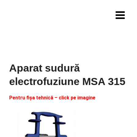
Skip
to
content
Aparat sudură
electrofuziune MSA 315
Pentru fișa tehnică – click pe imagine