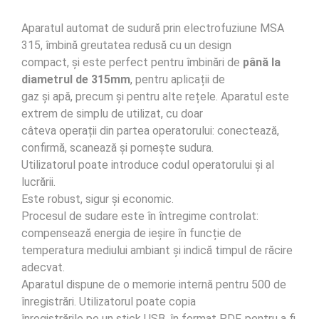
Aparatul automat de sudură prin electrofuziune MSA
315, îmbină greutatea redusă cu un design
compact, și este perfect pentru îmbinări de
până la
diametrul de 315mm
, pentru aplicații de
gaz și apă, precum și pentru alte rețele. Aparatul este
extrem de simplu de utilizat, cu doar
câteva operații din partea operatorului: conectează,
confirmă, scanează și pornește sudura.
Utilizatorul poate introduce codul operatorului și al
lucrării.
Este robust, sigur și economic.
Procesul de sudare este în întregime controlat:
compensează energia de ieșire în funcție de
temperatura mediului ambiant și indică timpul de răcire
adecvat.
Aparatul dispune de o memorie internă pentru 500 de
înregistrări. Utilizatorul poate copia
înregistrările pe un stick USB, în format PDF, pentru a fi