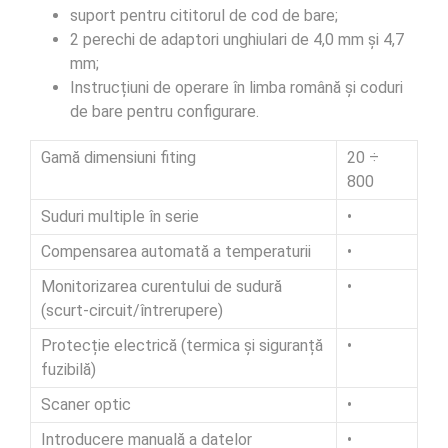
suport pentru cititorul de cod de bare;
2 perechi de adaptori unghiulari de 4,0 mm și 4,7
mm;
Instrucțiuni de operare în limba română și coduri
de bare pentru configurare.
Gamă dimensiuni fiting
20 ÷
800
Suduri multiple în serie
•
Compensarea automată a temperaturii
•
Monitorizarea curentului de sudură
•
(scurt-circuit/întrerupere)
Protecție electrică (termica și siguranță
•
fuzibilă)
Scaner optic
•
Introducere manuală a datelor
•