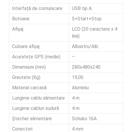
Interfață de comunicare
USB tip A
Butoane
5+Start+Stop
Afișaj
LCD (20 caractere x 4
linii)
Culoare afișaj
Albastru/Alb
Acuratețe GPS (medie)
–
Dimensiuni (mm)
280x480x240
Greutate (Kg)
19,00
Material carcasă
Aluminiu
Lungime cablu alimentare
4 m
Lungime cabluri sudură
4 m
Ștecher alimentare
Schuko 16A
Conectori
4 mm